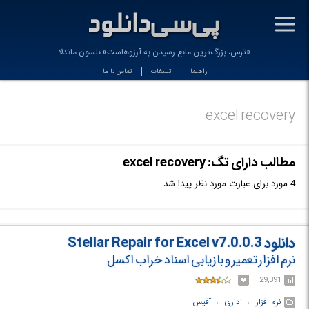
-
«ترس، بزرگ‌ترین مانع رسیدن به آرزوهاست» نلسون ماندلا
راهنما
تبلیغات
تماس با ما
excel recovery
مطالب دارای تگ: excel recovery
4 مورد برای عبارت مورد نظر پیدا شد.
دانلود Stellar Repair for Excel v7.0.0.3
نرم افزار تعمیر و بازیابی اسناد خراب اکسل
29,391
نرم افزار
← ‏
اداری
← ‏
آفیس