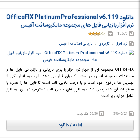
دانلود OfficeFIX Platinum Professional v6.119
نرم افزار بازیابی فایل های مجموعه مایکروسافت آفیس
18,573
نرم افزار
← ‏
کاربردی
← ‏
بازیابی اطلاعات
‏|
آفیس
OfficeFIX
مجموعه ای از چهار نرم افزار را برای بازیابی و بازگردانی فایل ها و
مستندات مجموعه آفیس در اختیار کاربران قرار می دهد. این نرم افزار یکی از
بهترین ها در نوع خود است و با درصد بالایی قادر است تا فایل ها را همراه با
محتویات آن ها بازیابی کند. نرم افزار های جانبی قابل دسترسی در این نرم افزار
شامل موارد زیر است:
AccessFIX:
ابزاری برای بازیابی و بازگردانی دیتابیس های اکسس است که این
امر را با بالاترین سطح دقت در بازگردانی عناصر به انجام می رساند.
1396/6/21
30.38 مگابایت
ExcelFIX:
دستیاری مطمئن برای تعمیر فایل های اکسل آسیب دیده و ناقص و یا
بازیابی آن ها به همراه اطلاعاتی چون عکس ها و نمودار ها.
ادامه / دانلود
WordFIX:
بهترین برنامه بازیابی اسناد مایکروسافت word است که این پروسه را
در عرض چند ثانیه به انجام می رساند.