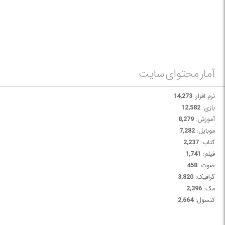
OutlookFIX:
برنامه ای منحصر به فرد برای بازگردانی فایل های PST نرم افزار
Outlook.
آمار محتوای سایت
نرم افزار:
14,273
بازی:
12,582
آموزش:
8,279
موبایل:
7,282
کتاب:
2,237
فیلم:
1,741
صوت:
458
گرافیک:
3,820
مک:
2,396
کنسول:
2,664