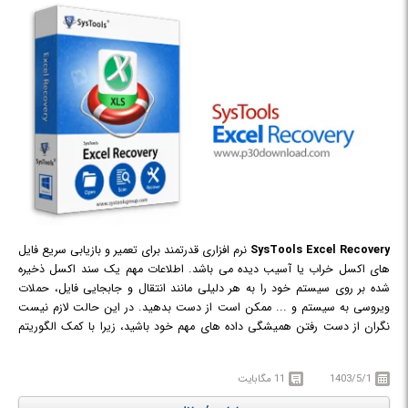
SysTools Excel Recovery
نرم افزاری قدرتمند برای تعمیر و بازیابی سریع فایل
های اکسل خراب یا آسیب دیده می باشد. اطلاعات مهم یک سند اکسل ذخیره
شده بر روی سیستم خود را به هر دلیلی مانند انتقال و جابجایی فایل، حملات
ویروسی به سیستم و ... ممکن است از دست بدهید. در این حالت لازم نیست
نگران از دست رفتن همیشگی داده های مهم خود باشید، زیرا با کمک الگوریتم
های بازیابی اطلاعات قدرتمند این نرم افزار می توانید تمام یا بخش زیادی از این
اطلاعات را بازگردانید. SysTools Excel Recovery قادر به بازیابی سریع چندین
1403/5/1
11 مگابایت
فایل اکسل به صورت همزمان می باشد، به گونه ای که هر فایل اکسل نیز می
تواند شامل چندین صفحه از داده های از دست رفته باشد.