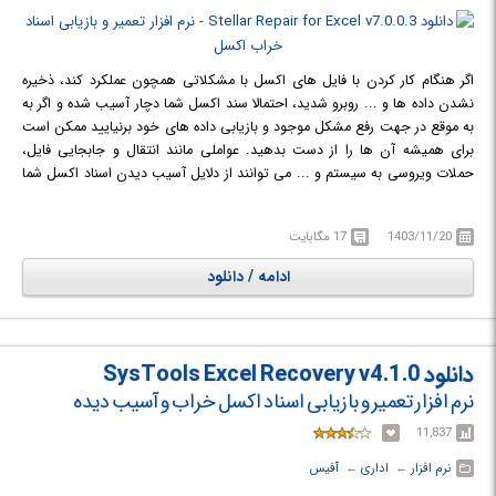
اگر هنگام کار کردن با فایل های اکسل با مشکلاتی همچون عملکرد کند، ذخیره
نشدن داده ها و ... روبرو شدید، احتمالا سند اکسل شما دچار آسیب شده و اگر به
به موقع در جهت رفع مشکل موجود و بازیابی داده های خود برنیایید ممکن است
برای همیشه آن ها را از دست بدهید. عواملی مانند انتقال و جابجایی فایل،
حملات ویروسی به سیستم و ... می توانند از دلایل آسیب دیدن اسناد اکسل شما
باشند. نرم افزار
Stellar Repair for Excel
بهترین راه حل برای تعمیر فایل های
خراب یا آسیب دیده اکسل (.XLS/.XLSX) است. این نرم افزار تمام محتوای سند
1403/11/20
17 مگابایت
اکسل خراب را بازیابی نموده و در یک سند خالی جدید ذخیره می کند. Stellar
Repair for Excel با شناسایی خرابی های موجود، برطرف کردن آن ها و بازیابی
ادامه / دانلود
مجدد فایل اکسل، آن را مجددا قابل استفاده می کند. در ضمن با کمک این نرم
افزار می توانید گروهی از فایل های اکسل را به طور همزمان تعمیر کنید.
دانلود SysTools Excel Recovery v4.1.0
نرم افزار تعمیر و بازیابی اسناد اکسل خراب و آسیب دیده
11,837
نرم افزار
← ‏
اداری
← ‏
آفیس