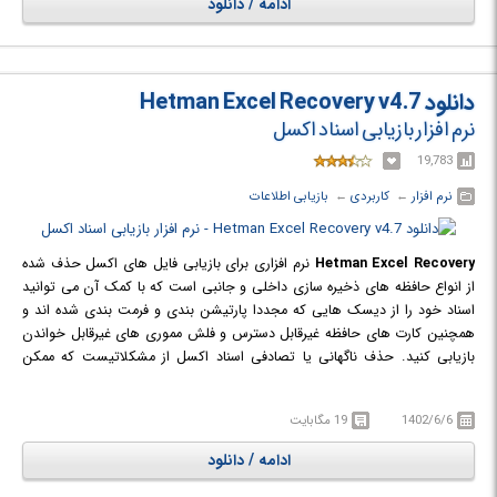
ادامه / دانلود
دانلود Hetman Excel Recovery v4.7
نرم افزار بازیابی اسناد اکسل
19,783
نرم افزار
← ‏
کاربردی
← ‏
بازیابی اطلاعات
Hetman Excel Recovery
نرم افزاری برای بازیابی فایل های اکسل حذف شده
از انواع حافظه های ذخیره سازی داخلی و جانبی است که با کمک آن می توانید
اسناد خود را از دیسک هایی که مجددا پارتیشن بندی و فرمت بندی شده اند و
همچنین کارت های حافظه غیرقابل دسترس و فلش مموری های غیرقابل خواندن
بازیابی کنید. حذف ناگهانی یا تصادفی اسناد اکسل از مشکلاتیست که ممکن
است برای اسناد مهم و حیاتی شما رخ دهد، در این حالت مهم نیست که چه
چیزی باعث از بین رفتن داده ها شده است، زیرا Hetman Excel Recovery قادر
1402/6/6
19 مگابایت
به بازگرداندن مجدد صفحات گسترده Excel و Open Calc است. این نرم افزار
مجموعه ای از الگوریتم های بازیابی اطلاعات بسیار پیشرفته را با یک رابط کاربری
ادامه / دانلود
بصری کاملاً هدایت شده، ترکیب نموده و کاربر را گام به گام در طول مراحل بازیابی
راهنمایی می کند.