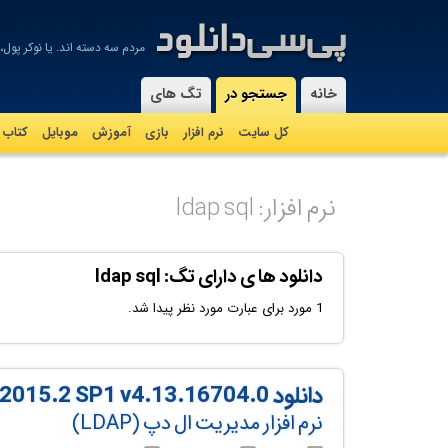
مردم سه دسته اند. یا نوكر پول،‌ ی
-
خانه
جستجو در
تگ های
کل سایت
نرم افزار
بازی
آموزش
موبايل
کتاب
نرم افزار: ldap sql
دانلود ها ی دارای تگ: ldap sql
1 مورد برای عبارت مورد نظر پیدا شد.
دانلود Softerra LDAP Administrator 2015.2 SP1 v4.13.16704.0
نرم افزار مدیریت ال دپ (LDAP)