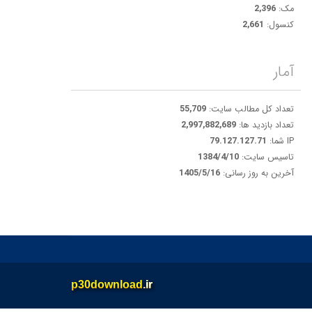
مک:
2,396
کنسول:
2,661
آمار
تعداد کل مطالب سایت:
55,709
تعداد بازدید ها:
2,997,882,689
IP شما:
79.127.127.71
تاسیس سایت:
1384/4/10
آخرین به روز رسانی:
1405/5/16
p30download