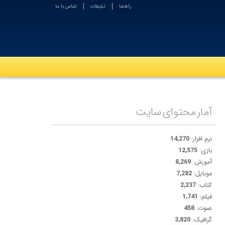
راهنما
تبلیغات
تماس با ما
آمار محتوای سایت
نرم افزار:
14,270
بازی:
12,575
آموزش:
8,269
موبایل:
7,282
کتاب:
2,237
فیلم:
1,741
صوت:
458
گرافیک:
3,820