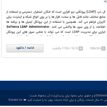
بکه
ال دپ (LDAP) پروتکلی نرم افزاری است که امکان استقرار، دسترسی و استفاده از
منابع مختلف مانند فایل ها و سخت افزار ها را بر روی انواع شبکه و اینترنت برای
کاربران فراهم می کند. همچنین با استفاده از این پروتکل ایمیل ها و برنامه ها
اطلاعات را از روی سرور ها واکشی می کنند.
Softerra LDAP Administrator
ابزاری برای مدیریت LDAP است که می تواند با تمامی سرور های این پروتکل
مانند Active Directory ،Novell Directory Services ،Netscape/iPlanet و ... به
خوبی کار و تعامل کند. ابزار مدیریتی که این نرم افزار در اختیار کاربران خود قرار می
دهد بسیار کامل بوده و امکان انجام کلیه فرایند ها شامل جستجو در دایرکتوری، به
ادامه / دانلود
1395/5/4
15.12 + 17.55 مگابایت
روز رسانی گروهی، مدیریت اعضای گروه، دستیابی به گزارش های سفارشی شده و
... را برای آن ها فراهم می کند. به علاوه کاربران می توانند داده های مربوط به
دایرکتوری ها را در قالب فرمت های LDIF ،CSV ،DSML1 ،DSML2 و ... ذخیره
کرده و یا به برنامه وارد کنند. از دیگر قابلیت های بی نظیر این برنامه پشتیبانی از
LDAP-SQL است که امکان مدیریت ورودی های LDAP را با استفادها از دستورات
SQL فراهم می کند.
❤️
ات بهتر، ما را
حمایت کنید
Donate Us