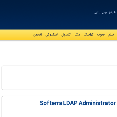
ا رفیق پول،‌ یا اربا_
فیلم
صوت
گرافيک
مک
کنسول
لینکدونی
انجمن