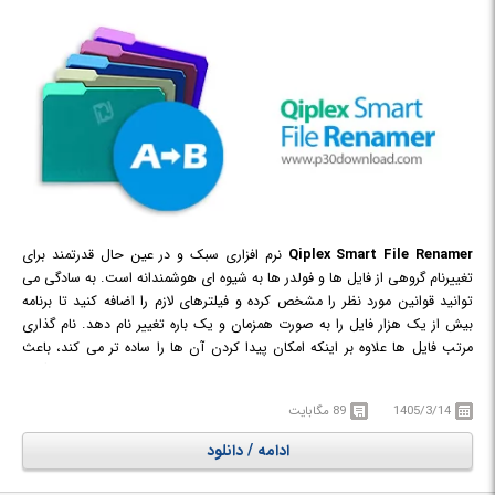
Qiplex Smart File Renamer
نرم افزاری سبک و در عین حال قدرتمند برای
تغییرنام گروهی از فایل ها و فولدر ها به شیوه ای هوشمندانه است. به سادگی می
توانید قوانین مورد نظر را مشخص کرده و فیلترهای لازم را اضافه کنید تا برنامه
بیش از یک هزار فایل را به صورت همزمان و یک باره تغییر نام دهد. نام گذاری
مرتب فایل ها علاوه بر اینکه امکان پیدا کردن آن ها را ساده تر می کند، باعث
واضح تر شدن ترتیب نمایش آن ها در هر فولدر نیز می شود. تعیین الگوی
مشخصی در نامگذاری یا استفاده از اطلاعات متادیتای فایل های تصویری یا تگ
1405/3/14
89 مگابایت
های ID3 فایل های صوتی، روش هایی برای نامگذاری هوشمندانه فایل ها با
کمک این نرم افزار می باشند.
ادامه / دانلود