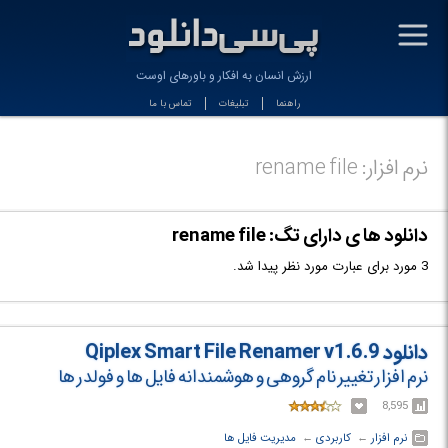
-
ارزش انسان به افکار و باورهای اوست
راهنما
تبلیغات
تماس با ما
نرم افزار: rename file
دانلود ها ی دارای تگ: rename file
3 مورد برای عبارت مورد نظر پیدا شد.
دانلود Qiplex Smart File Renamer v1.6.9
نرم افزار تغییر نام گروهی و هوشمندانه فایل ها و فولدر ها
8,595
نرم افزار
← ‏
کاربردی
← ‏
مدیریت فایل ها