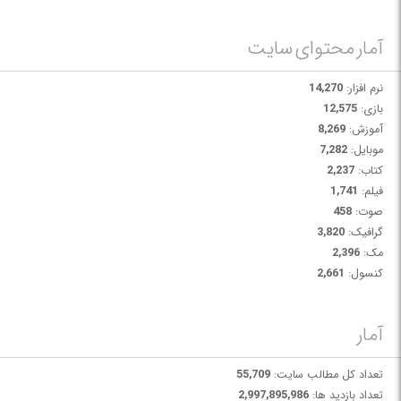
آمار محتوای سایت
نرم افزار:
14,270
بازی:
12,575
آموزش:
8,269
موبایل:
7,282
کتاب:
2,237
فیلم:
1,741
صوت:
458
گرافیک:
3,820
مک:
2,396
کنسول:
2,661
آمار
تعداد کل مطالب سایت:
55,709
تعداد بازدید ها:
2,997,895,986