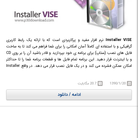
Installer VISE
نرم افزار مفید و پرکاربردی است که با ارائه یک رابط کاربری
گرافیکی و با استفاده ای کاملاً آسان امکانی را برای شما فراهم می کند تا به ساخت
فایل های نصب (ستاپ) برای برنامه ی خود بپردازید و قادر باشید آن را بر روی CD
و یا اینترنت قرار دهید. این برنامه تمام فایل ها و قطعات برنامه شما را تا حداکثر
امکان ممکن فشرده می کند و در یک فایل نصب قرار می دهد. در واقع Installer
VISE راحترین راه برای ساخت فایل ستاپ را بدون نیاز به نوشتن هیچ کدی در
اختیار شما قرار می دهد تا بتوانید محیط عملیاتی برنامه خود را ارزیابی نموده و به
1390/1/20
20.7 مگابایت
کپی، جابه جایی و تغییر نام فایل های اجرایی برنامه بپردازید.
ادامه / دانلود