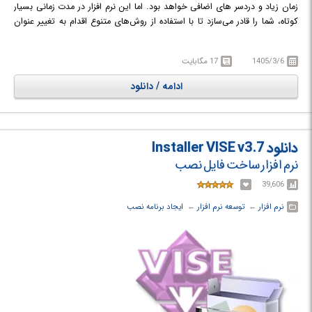
زمان زیاد و دردسر های اضافی خواهد بود. اما این نرم افزار در مدت زمانی بسیار
کوتاه، شما را قادر می‌سازد تا با استفاده از روش‌های متنوع اقدام به تغییر عنوان
فایل‌ها و فولدرهای خود به صورت گروهی نمایید. برای مثال می توانید کاراکتر
های خاصی را از نام فایل ها حذف یا به آن ها اضافه کنید، حروف نام را جاگزین
1405/3/6
17 مگابایت
کنید، اعداد متوالی به آن ها اضافه کنید، حروف کوچک را به بزرگ (یا برعکس)
تغییر دهید، به ابتدا یا انتهای اسامی فایل‌ها، تاریخ و زمان اضافه کنید و ... .
ادامه / دانلود
تمام این کار ها را می توانید به آسانی و با انتخاب و بارگذاری فایل ها در برنامه یا
به صورت مستقیم و از طریق منوی راست کلیک ویندوز انجام دهید.
دانلود Installer VISE v3.7
نرم افزار ساخت فایل نصب
39,606
نرم افزار
← ‏
توسعه نرم افزار
← ‏
ایجاد برنامه نصب