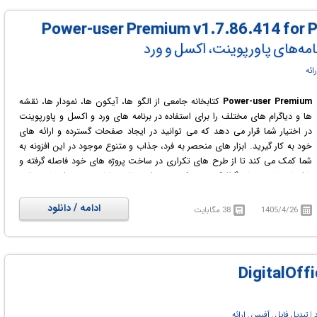
همین دلیل بعضاً از آن به عنوان Office LTSC 2021 یاد می‌شود. این مجموعه پر
طرفدار فقط بر روی
version 1809 و بالاتر،
Windows 10
Windows 11
و
Windows Server 2019
یا جدیدتر نصب می‌شود.
امه‌های پاورپوینت، اکسل و ورد
رائه
Power-user Premium
کتابخانه جامعی از الگو ها، آیکون ها، نمودار ها، نقشه
ها و دیاگرام های مختلف را برای استفاده در برنامه های ورد و اکسل و پاورپوینت
در اختیار شما قرار می دهد که می توانید در ایجاد صفحات گسترده و ارائه های
خود به کار گیرید. ابزار های منحصر به فرد، جذاب و متنوع موجود در این افزونه به
شما کمک می کند تا از طرح های تکراری در ساخت پروژه های خود فاصله گرفته و
با ایجاد نمایش های گرافیکی خیره کننده، بتوانید نظر مخاطبین خود را بیشتر جلب
کنید.
ادامه / دانلود
1405/4/26
38 مگابایت
‏|
تبدیل فایل
,
آفیس
,
ارائه