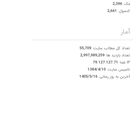
مک:
2,396
کنسول:
2,661
آمار
تعداد کل مطالب سایت:
55,709
تعداد بازدید ها:
2,997,989,259
IP شما:
79.127.127.71
تاسیس سایت:
1384/4/10
آخرین به روز رسانی:
1405/5/16