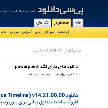
آنچه وحشتناک است ارتفاع نیس
-
خانه
جستجو در
تگ های
کل سایت
نرم افزار
بازی
آموزش
موبايل
کتاب
نرم افزار: powerpoint
دانلود ها ی دارای تگ: powerpoint
155 مورد برای عبارت مورد نظر پیدا شد.
دانلود Lucen Timeline Expert (formerly Office Timeline) v14.21.00.00
افزونه ساخت جداول زمانی برای پاورپوین