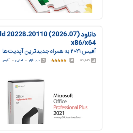
دانلود  20228.20110 (2026.07
x86/x64
آفیس ۲۰۲۱ به همراه جدیدترین آپدیت‌ها
949,449
نرم افزار
← ‏
اداری
← ‏
آفیس
←