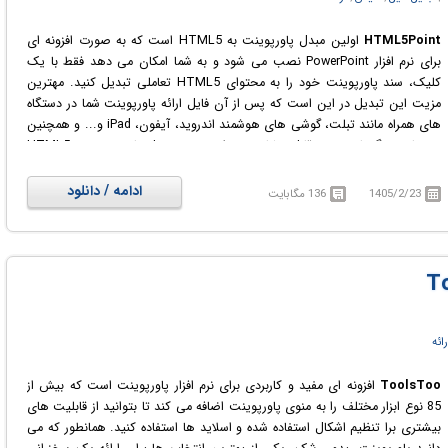
HTML5Point
اولین مبدل پاورپوینت به HTML5 است که به صورت افزونه ای
برای نرم افزار PowerPoint نصب می شود و به شما امکان می دهد فقط با یک
کلیک، سند پاورپوینت خود را به محتوای HTML5 تعاملی تبدیل کنید. مهترین
مزیت این تبدیل در این است که پس از آن فایل ارائه پاورپوینت شما در دستگاه
های همراه مانند تبلت، گوشی های هوشمند اندروید، آیفون، iPad و... و همچنین
در تمام مرورگرهای مدرن قابل مشاهده خواهد بود. تبدیل پاورپوینت به HTML5
بقدری دقیق انجام می گیرد که خروجی آن تمام انیمیشن ها، افکت های انتقال
بین صفحه ای، افکت های ویژه و بطور کلی تمام محتوای ارائه اصلی پاورپوینت را
ادامه / دانلود
1405/2/23
136 مگابایت
نیز دربر می گیرد. تهیه یک بسته آموزش الکترونیکی با پشتیبانی در تمام دستگاه
ها اکنون با HTML5Point بسیار آسان است.
رائه
ToolsToo
افزونه ای مفید و کاربردی برای نرم افزار پاورپوینت است که بیش از
85 نوع ابزار مختلف را به منوی پاورپوینت اضافه می کند تا بتوانید از قابلیت های
بیشتری برا تنظیم اشکال استفاده شده و اسلاید ها استفاده کنید. همانطور که می