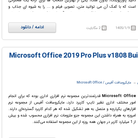
دانید پاورپوینت، بدون شک، یکی از بهترین انتخاب ها برای ارائه یک سخنرانی
است که با کمک آن می توانید متن، تصویر، فیلم و ... را به شیوه ای جذاب و
متحرک ترکیب کرده و در ارائه های مربوط به آموزش یا کسب و کار خود استفاده
کنید. افزونه ToolsToo امکانات متنوع تری را برای کار با اشکال و اسلاید های یک
پروژه پاورپوینت در اختیار شما قرار می دهد.
ادامه / دانلود
1405/1/9
2 مگابایت
Microsoft Office 2019 Pro Plus v1808 Build)
← ‏
مایکروسافت آفیس / Microsoft Office
Microsoft Office
قدرتمندترین مجموعه نرم افزاری اداری بوده که برای انجام
امور مختلف اداری نظیر تایپ کاربرد دارد، مایکروسافت آفیس از مجموعه نرم
افزارهای یکپارچه و متصل به هم تشکیل شده که هر کدام کاربرد گسترده‌ای دارند.
امروزه به همراه داشتن این مجموعه جزو ملزومات نرم افزاری محسوب شده و بیش
از 1 میلیارد کاربر در جهان همه روزه از این مجموعه استفاده می‌کنند.
Microsoft Office 2019
به طور رسمی در تاریخ ۲ مهر ۱۳۹۷ عرضه شد. در