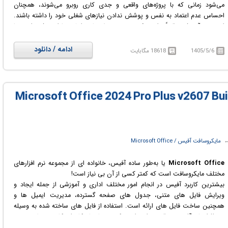
می‌شود زمانی که با پروژه‌های واقعی و جدی کاری روبرو می‌شوند، همچنان
احساس عدم اعتماد به نفس و پوشش ندادن نیازهای شغلی خود را داشته باشند.
این دوره آموزشی دقیقاً برای پر کردن همین خلاءهای دانشی طراحی شده است تا
کاربر را از مرحله سردرگمی به سطح تسلط کامل هدایت کند.
در این دوره، شرکت‌کنندگان در کل زیست‌بوم Microsoft 365 به شکلی کاملاً
ادامه / دانلود
1405/5/6
18618 مگابایت
ساختاریافته غرق خواهند شد. رویکرد این آموزش تنها به معرفی ویژگی‌ها و ابزارها
محدود نمی‌شود، بلکه تمرکز اصلی بر روی کاربردهای واقعی و نحوه تعامل این
برنامه‌ها با یکدیگر در محیط‌های اداری و حرفه‌ای است. مدرس دوره گام‌به‌گام و
نرم‌افزار به نرم‌افزار، دانش‌جو را با تسک‌های واقعی و سناریوهای عملی روبرو می‌کند
Microsoft Office 2024 Pro Plus v2607 Build)
تا تجربه یادگیری به جای تئوری، کاملاً کاربردی باشد.
در دوره آموزشی MS Office Course: 7-in-1 Bundle: Microsoft Office Tutorial
با اکوسیستم کامل نرم‌افزارهای اداری مایکروسافت و نحوه استفاده حرفه‌ای از آن‌ها
آشنا خواهید شد.
 ‏
مایکروسافت آفیس / Microsoft Office
Microsoft Office
یا به‌طور ساده آفیس، خانواده ای از مجموعه نرم افزارهای
مختلف مایکروسافت است که کمتر کسی از آن بی نیاز است!
بیشترین کاربرد آفیس در انجام امور مختلف اداری و آموزشی از جمله ایجاد و
ویرایش فایل های متنی، جدول های صفحه گسترده، مدیریت ایمیل ها و
همچنین ساخت فایل های ارائه است. استفاده از فایل های ساخته شده به وسیله
نرم افزارهای آفیس به قدری رایج است که تقریبا تمام کاربران کامپیوتر بایستی به
مجموعه نرم افزاری مایکروسافت آفیس دسترسی داشته باشند.