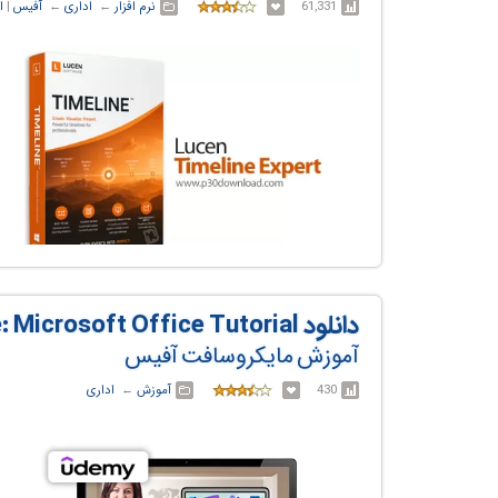
61,331
نرم افزار
← ‏
اداری
← ‏
آفیس
‏|
ا
دانلود MS Office Course: 7-in-1 Bundle: Microsoft Office Tutorial
آموزش مایکروسافت آفیس
430
آموزش
← ‏
اداری