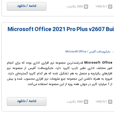
آفیس در نسخه های مختلف و برای اجرا در محیط های محاسباتی مختلف از جمله
ادامه / دانلود
1405/5/1
3060 مگابایت
دسکتاپ (ویندوز و مک)، اپلیکیشن های دستگاه های همراه (Android و iOS) و
همچنین وب (اجرا در مرورگر وب) ارائه می شود.
مایکروسافت رسماً اعلام کرد که نسخه نهایی Office 2024 برای کاربران ویندوز و
Microsoft Office 2021 Pro Plus v2607 Build)
مک در دسترس است. آفیس ۲۰۲۴ شامل نسخه های به روز شده برنامه های این
مجموعه از جمله ورد (Word)، اکسل (Excel)، پاورپوینت (PowerPoint)، اوت لوک
(Outlook)، اکسس (Access) و پابلیشر (Publisher) است.
 ‏
مایکروسافت آفیس / Microsoft Office
Microsoft Office
قدرتمندترین مجموعه نرم افزاری اداری بوده که برای انجام
امور مختلف اداری نظیر تایپ کاربرد دارد، مایکروسافت آفیس از مجموعه نرم
افزارهای یکپارچه و متصل به هم تشکیل شده که هر کدام کاربرد گسترده‌ای دارند.
امروزه به همراه داشتن این مجموعه جزو ملزومات نرم افزاری محسوب شده و بیش
از 1 میلیارد کاربر در جهان همه روزه از این مجموعه استفاده می‌کنند.
Microsoft Office 2021
به طور رسمی در تاریخ ۱۳ مهر ۱۴۰۰ عرضه شد. این
نسخه هم همانند نسخه پیشین خود یعنی
Office 2019
یک نسخه آفلاین و
ادامه / دانلود
1405/5/1
3060 مگابایت
یکباره از مجموعه Microsoft 365 است و مخاطب هدف آن سازمان‌ها و
شرکت‌هایی است که نیاز به یک نسخه پایدار و قابل اعتماد در دراز مدت دارند، به