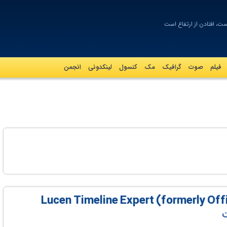
ت، افتادن از ارتفاع است
فیلم
صوت
گرافيک
مک
کنسول
لینکدونی
انجمن
ت