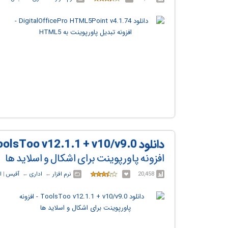
دانلود ToolsToo v12.1.1 + v10/v9.0
افزونه پاورپوینت برای اشکال و اسلاید ها
20,458
نرم افزار
← ‏
اداری
← ‏
آفیس
‏|
ا