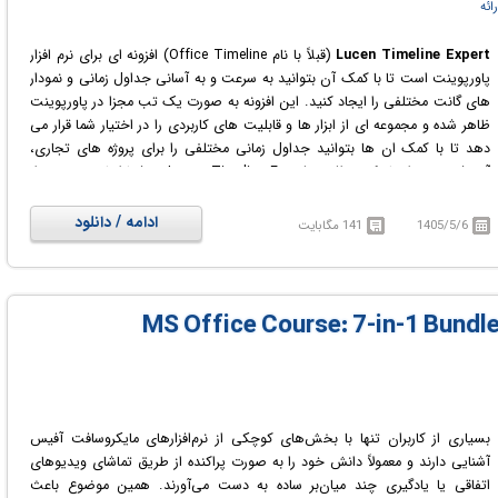
رائه
Lucen Timeline Expert
(قبلاً با نام Office Timeline) افزونه ای برای نرم افزار
پاورپوینت است تا با کمک آن بتوانید به سرعت و به آسانی جداول زمانی و نمودار
های گانت مختلفی را ایجاد کنید. این افزونه به صورت یک تب مجزا در پاورپوینت
ظاهر شده و مجموعه ای از ابزار ها و قابلیت های کاربردی را در اختیار شما قرار می
دهد تا با کمک ان ها بتوانید جداول زمانی مختلفی را برای پروژه های تجاری،
آموزشی و ... ایجاد کنید. افزونه Lucen Timeline Expert به شما اجازه می دهد از
میان قالب ها و نمونه های موجود تایم لاین های خود را ایجاد کنید یا با کمک ابزار
های موجود متناسب با نیاز خود جداول و نمودار های زمانی دلخواهی را ایجاد
ادامه / دانلود
1405/5/6
141 مگابایت
کنید. Metro', 'Modern', 'Gantt' و 'Phases مهم ترین جداول زمانی پیش فرض
موجودی هستند که می توانید یکی از آن ها را انتخاب کرده و براساس نیاز خود
تغییرات لازم را بر روی آن ها اعمال کنید.
بسیاری از کاربران تنها با بخش‌های کوچکی از نرم‌افزارهای مایکروسافت آفیس
آشنایی دارند و معمولاً دانش خود را به صورت پراکنده از طریق تماشای ویدیوهای
اتفاقی یا یادگیری چند میان‌بر ساده به دست می‌آورند. همین موضوع باعث