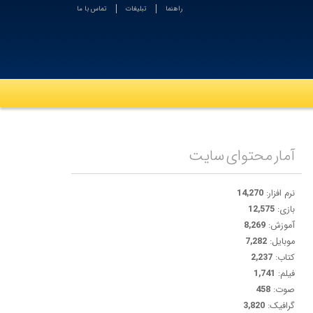
راهنما
تبلیغات
تماس با ما
آمار محتوای سایت
نرم افزار:
14,270
بازی:
12,575
آموزش:
8,269
موبایل:
7,282
کتاب:
2,237
فیلم:
1,741
صوت:
458
گرافیک:
3,820