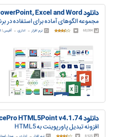
دانلود Power-user Premium v1.7.86.414 for PowerPoint, Excel and Word
مجموعه الگوهای آماده برای استفاده در برن
68,084
نرم افزار
← ‏
اداری
← ‏
آفیس
‏|
ا
دانلود DigitalOfficePro HTML5Point v4.1.74
افزونه تبدیل پاورپوینت به HTML5
8,925
نرم افزار
← ‏
اداری
← ‏
مبدل اسناد