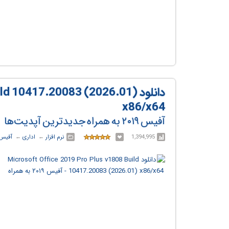
دانلود  10417.20083 (2026.01
x86/x64
آفیس ۲۰۱۹ به همراه جدیدترین آپدیت‌ها
1,394,995
نرم افزار
← ‏
اداری
← ‏
آفیس